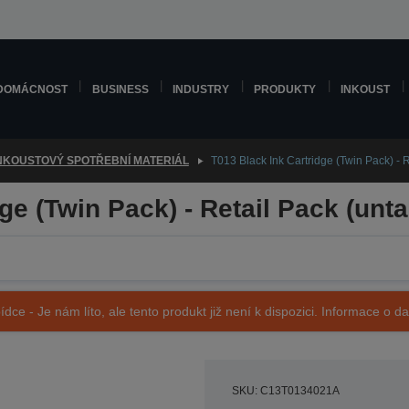
DOMÁCNOST
BUSINESS
INDUSTRY
PRODUKTY
INKOUST
NKOUSTOVÝ SPOTŘEBNÍ MATERIÁL
T013 Black Ink Cartridge (Twin Pack) - 
ge (Twin Pack) - Retail Pack (unt
ídce - Je nám líto, ale tento produkt již není k dispozici. Informace o d
SKU: C13T0134021A