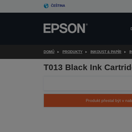
Skip
ČEŠTINA
to
main
content
DOMŮ
PRODUKTY
INKOUST & PAPÍR
I
T013 Black Ink Cartrid
Produkt přestal být v nab