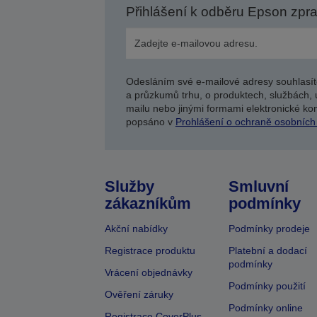
Přihlášení k odběru Epson zpr
Odesláním své e-mailové adresy souhlasít
a průzkumů trhu, o produktech, službách, 
mailu nebo jinými formami elektronické kom
popsáno v
Prohlášení o ochraně osobních
Služby
Smluvní
zákazníkům
podmínky
Akční nabídky
Podmínky prodeje
Registrace produktu
Platební a dodací
podmínky
Vrácení objednávky
Podmínky použití
Ověření záruky
Podmínky online
Registrace CoverPlus