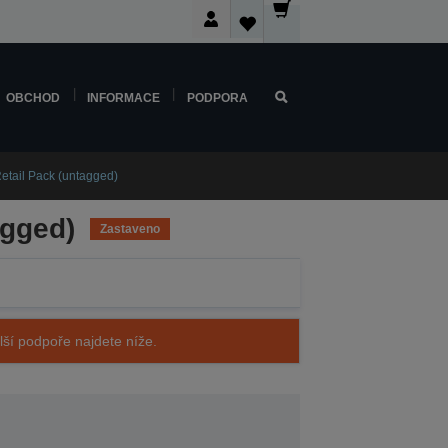
OBCHOD
INFORMACE
PODPORA
Retail Pack (untagged)
agged)
Zastaveno
alší podpoře najdete níže.