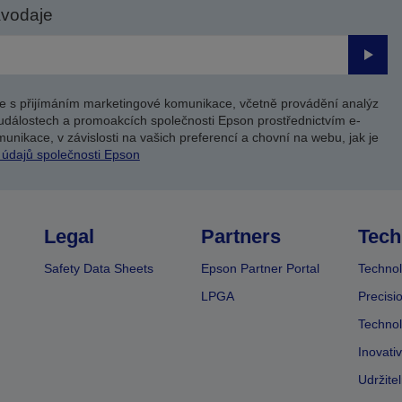
avodaje
Odesl
e s přijímáním marketingové komunikace, včetně provádění analýz
událostech a promoakcích společnosti Epson prostřednictvím e-
unikace, v závislosti na vašich preferencí a chovní na webu, jak je
 údajů společnosti Epson
Legal
Partners
Tech
Safety Data Sheets
Epson Partner Portal
Technol
LPGA
Precisi
Technol
Inovati
Udržite