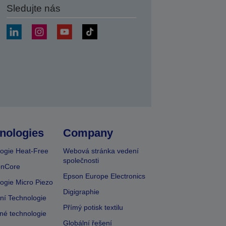
Sledujte nás
at
nologies
Company
ogie Heat-Free
Webová stránka vedení
společnosti
onCore
Epson Europe Electronics
ogie Micro Piezo
Digigraphie
vní Technologie
Přímý potisk textilu
lné technologie
Globální řešení