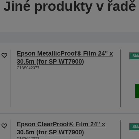
Jiné produkty v řadě
Epson MetallicProof® Film 24" x
Sk
30.5m (for SP WT7900)
C13S042377
Epson ClearProof® Film 24" x
Sk
30.5m (for SP WT7900)
C13S042372