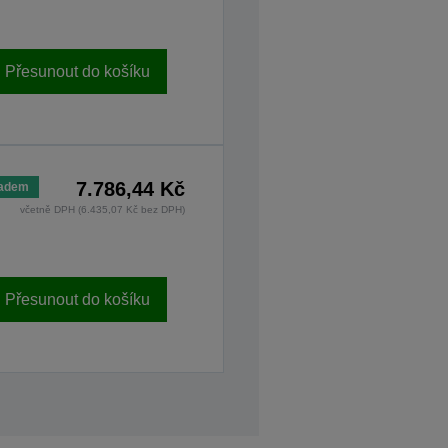
Přesunout do košíku
7.786,44 Kč
ladem
včetně DPH (6.435,07 Kč bez DPH)
Přesunout do košíku