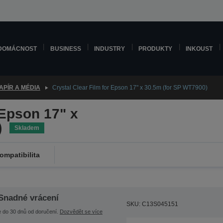
DOMÁCNOST
BUSINESS
INDUSTRY
PRODUKTY
INKOUST
APÍR A MÉDIA
Crystal Clear Film for Epson 17" x 30.5m (for SP WT7900)
 Epson 17" x
)
Skladem
ompatibilita
Snadné vrácení
SKU: C13S045151
e do 30 dnů od doručení.
Dozvědět se více