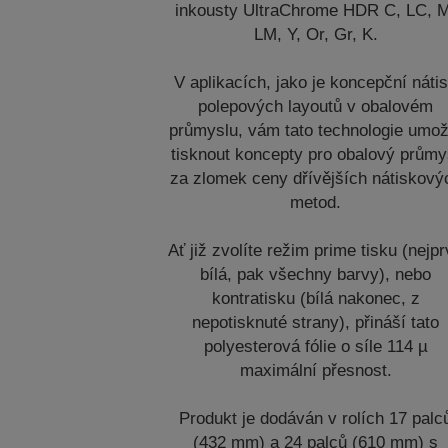
inkousty UltraChrome HDR C, LC, 
LM, Y, Or, Gr, K.
V aplikacích, jako je koncepční náti
polepových layoutů v obalovém
průmyslu, vám tato technologie umož
tisknout koncepty pro obalový průmy
za zlomek ceny dřívějších nátiskový
metod.
Ať již zvolíte režim prime tisku (nejp
bílá, pak všechny barvy), nebo
kontratisku (bílá nakonec, z
nepotisknuté strany), přináší tato
polyesterová fólie o síle 114 µ
maximální přesnost.
Produkt je dodáván v rolích 17 palc
(432 mm) a 24 palců (610 mm) s