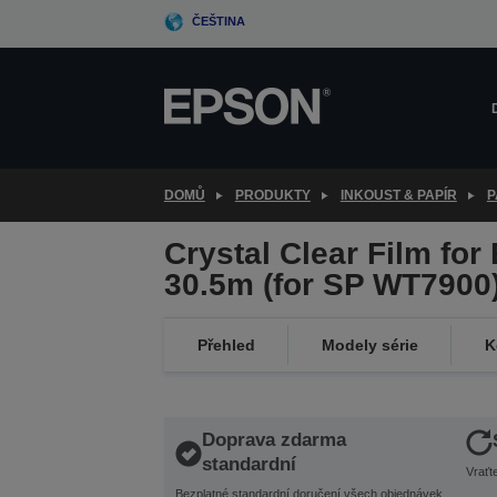
Skip
ČEŠTINA
to
main
content
DOMŮ
PRODUKTY
INKOUST & PAPÍR
P
Crystal Clear Film for
30.5m (for SP WT7900
Přehled
Modely série
K
Doprava zdarma
standardní
Vraťt
Bezplatné standardní doručení všech objednávek