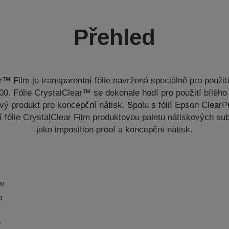
Přehled
™ Film je transparentní fólie navržená speciálně pro použit
0. Fólie CrystalClear™ se dokonale hodí pro použití bílého
vý produkt pro koncepční nátisk. Spolu s fólií Epson ClearP
 fólie CrystalClear Film produktovou paletu nátiskových sub
jako imposition proof a koncepční nátisk.
r™
o
s