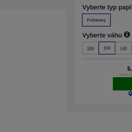
Vyberte typ papí
Průhledný
Vyberte váhu
184
150
148
5
včetně D