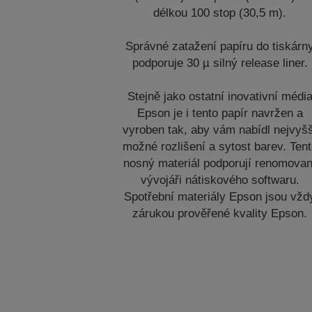
délkou 100 stop (30,5 m).
Správné zatažení papíru do tiskárn
podporuje 30 µ silný release liner.
Stejně jako ostatní inovativní médi
Epson je i tento papír navržen a
vyroben tak, aby vám nabídl nejvyš
možné rozlišení a sytost barev. Ten
nosný materiál podporují renomovan
vývojáři nátiskového softwaru.
Spotřební materiály Epson jsou vžd
zárukou prověřené kvality Epson.