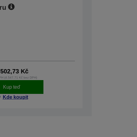
ru
.502,73 Kč
PH (4.547,71 Kč bez DPH)
Kup teď
Kde koupit