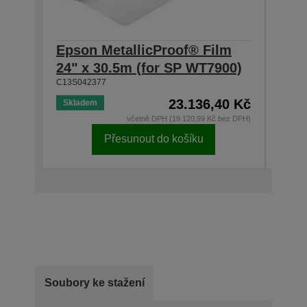
Epson MetallicProof® Film
Eps
24" x 30.5m (for SP WT7900)
x 3
C13S042377
C13S0
23.136,40 Kč
Skladem
Skla
včetně DPH (19.120,99 Kč bez DPH)
Přesunout do košíku
Soubory ke stažení