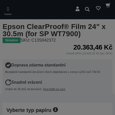
Skip
to
Hledat
main
Nabídka
content
Epson ClearProof® Film 24" x
30.5m (for SP WT7900)
SKU: C13S042372
Skladem
20.363,46 Kč
včetně DPH (16.829,31 Kč bez DPH)
Doprava zdarma standardní
Bezplatné standardní doručení všech objednávek s cenou vyšší než 740 Kč
Snadné vrácení
Vraťte do 30 dnů od doručení.
Dozvědět se více
Vyberte typ papíru