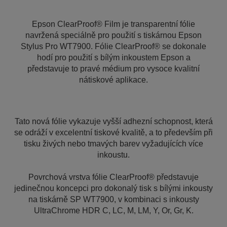
Epson ClearProof® Film je transparentní fólie
navržená speciálně pro použití s tiskárnou Epson
Stylus Pro WT7900. Fólie ClearProof® se dokonale
hodí pro použití s bílým inkoustem Epson a
představuje to pravé médium pro vysoce kvalitní
nátiskové aplikace.
Tato nová fólie vykazuje vyšší adhezní schopnost, která
se odráží v excelentní tiskové kvalitě, a to především při
tisku živých nebo tmavých barev vyžadujících více
inkoustu.
Povrchová vrstva fólie ClearProof® představuje
jedinečnou koncepci pro dokonalý tisk s bílými inkousty
na tiskárně SP WT7900, v kombinaci s inkousty
UltraChrome HDR C, LC, M, LM, Y, Or, Gr, K.