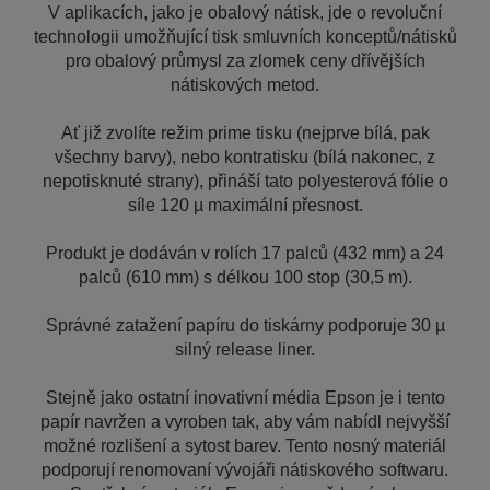
V aplikacích, jako je obalový nátisk, jde o revoluční
technologii umožňující tisk smluvních konceptů/nátisků
pro obalový průmysl za zlomek ceny dřívějších
nátiskových metod.
Ať již zvolíte režim prime tisku (nejprve bílá, pak
všechny barvy), nebo kontratisku (bílá nakonec, z
nepotisknuté strany), přináší tato polyesterová fólie o
síle 120 µ maximální přesnost.
Produkt je dodáván v rolích 17 palců (432 mm) a 24
palců (610 mm) s délkou 100 stop (30,5 m).
Správné zatažení papíru do tiskárny podporuje 30 µ
silný release liner.
Stejně jako ostatní inovativní média Epson je i tento
papír navržen a vyroben tak, aby vám nabídl nejvyšší
možné rozlišení a sytost barev. Tento nosný materiál
podporují renomovaní vývojáři nátiskového softwaru.