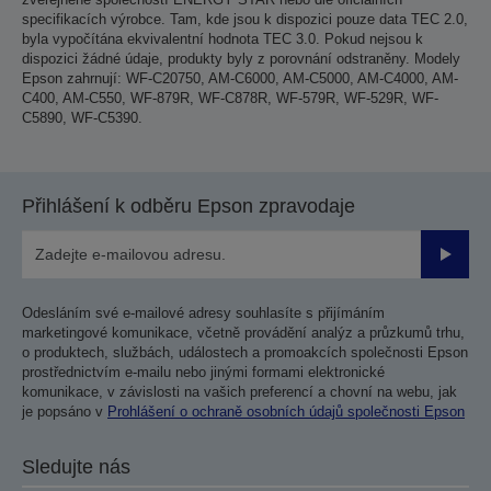
specifikacích výrobce. Tam, kde jsou k dispozici pouze data TEC 2.0,
byla vypočítána ekvivalentní hodnota TEC 3.0. Pokud nejsou k
dispozici žádné údaje, produkty byly z porovnání odstraněny. Modely
Epson zahrnují: WF-C20750, AM-C6000, AM-C5000, AM-C4000, AM-
C400, AM-C550, WF-879R, WF-C878R, WF-579R, WF-529R, WF-
C5890, WF-C5390.
Přihlášení k odběru Epson zpravodaje
Odesla
Odesláním své e-mailové adresy souhlasíte s přijímáním
marketingové komunikace, včetně provádění analýz a průzkumů trhu,
o produktech, službách, událostech a promoakcích společnosti Epson
prostřednictvím e-mailu nebo jinými formami elektronické
komunikace, v závislosti na vašich preferencí a chovní na webu, jak
je popsáno v
Prohlášení o ochraně osobních údajů společnosti Epson
Sledujte nás