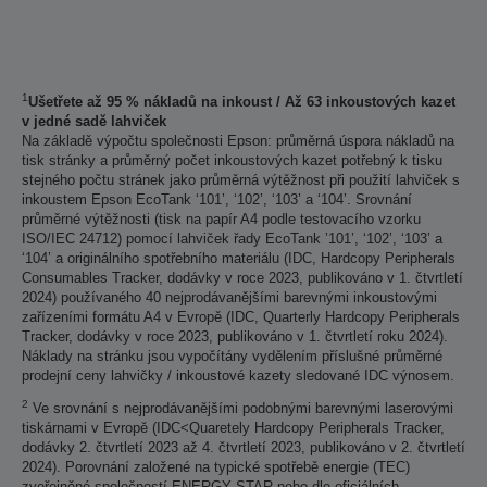
1
Ušetřete až 95 % nákladů na inkoust / Až 63 inkoustových kazet
v jedné sadě lahviček
Na základě výpočtu společnosti Epson: průměrná úspora nákladů na
tisk stránky a průměrný počet inkoustových kazet potřebný k tisku
stejného počtu stránek jako průměrná výtěžnost při použití lahviček s
inkoustem Epson EcoTank ‘101’, ‘102’, ‘103’ a ‘104’. Srovnání
průměrné výtěžnosti (tisk na papír A4 podle testovacího vzorku
ISO/IEC 24712) pomocí lahviček řady EcoTank ’101’, ‘102’, ‘103’ a
‘104’ a originálního spotřebního materiálu (IDC, Hardcopy Peripherals
Consumables Tracker, dodávky v roce 2023, publikováno v 1. čtvrtletí
2024) používaného 40 nejprodávanějšími barevnými inkoustovými
zařízeními formátu A4 v Evropě (IDC, Quarterly Hardcopy Peripherals
Tracker, dodávky v roce 2023, publikováno v 1. čtvrtletí roku 2024).
Náklady na stránku jsou vypočítány vydělením příslušné průměrné
prodejní ceny lahvičky / inkoustové kazety sledované IDC výnosem.
2
Ve srovnání s nejprodávanějšími podobnými barevnými laserovými
tiskárnami v Evropě (IDC<Quaretely Hardcopy Peripherals Tracker,
dodávky 2. čtvrtletí 2023 až 4. čtvrtletí 2023, publikováno v 2. čtvrtletí
2024). Porovnání založené na typické spotřebě energie (TEC)
zveřejněné společností ENERGY STAR nebo dle oficiálních