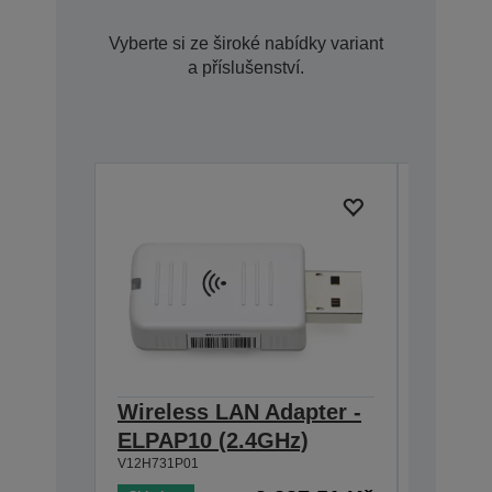
Vyberte si ze široké nabídky variant
a příslušenství.
Wireless LAN Adapter -
Air Fil
ELPAP10 (2.4GHz)
L600/E
V12H731P01
V13H134A