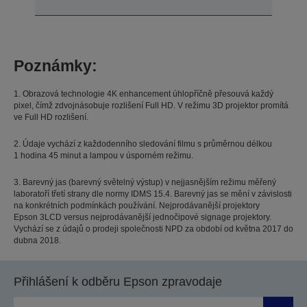
Poznámky:
1. Obrazová technologie 4K enhancement úhlopříčně přesouvá každý
pixel, čímž zdvojnásobuje rozlišení Full HD. V režimu 3D projektor promítá
ve Full HD rozlišení.
2. Údaje vychází z každodenního sledování filmu s průměrnou délkou
1 hodina 45 minut a lampou v úsporném režimu.
3. Barevný jas (barevný světelný výstup) v nejjasnějším režimu měřený
laboratoří třetí strany dle normy IDMS 15.4. Barevný jas se mění v závislosti
na konkrétních podmínkách používání. Nejprodávanější projektory
Epson 3LCD versus nejprodávanější jednočipové signage projektory.
Vychází se z údajů o prodeji společnosti NPD za období od května 2017 do
dubna 2018.
Přihlášení k odběru Epson zpravodaje