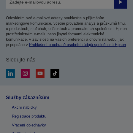
Odesla
Odesláním své e-mailové adresy souhlasíte s přijímáním
marketingové komunikace, včetně provádění analýz a průzkumů trhu,
o produktech, službách, událostech a promoakcích společnosti Epson
prostřednictvím e-mailu nebo jinými formami elektronické
komunikace, v závislosti na vašich preferencí a chovní na webu, jak
je popsáno v
Prohlášení o ochraně osobních údajů společnosti Epson
Sledujte nás
Služby zákazníkům
Akční nabídky
Registrace produktu
Vrácení objednávky