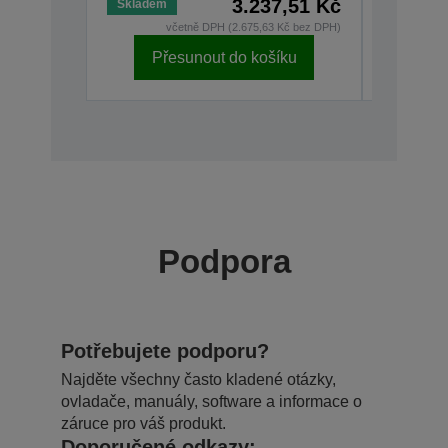
3.237,51 Kč
Skladem
Nedostu
včetně DPH (2.675,63 Kč bez DPH)
v
Přesunout do košíku
Podpora
Potřebujete podporu?
Najděte všechny často kladené otázky,
ovladače, manuály, software a informace o
záruce pro váš produkt.
Doporučené odkazy: