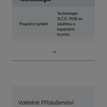
Technologie
3LCD, RGB se
Projekční systém
závěrkou s
kapalnými
krystaly
0,62 palců s C2
LCD panel
Fine
Volitelné Příslušenství