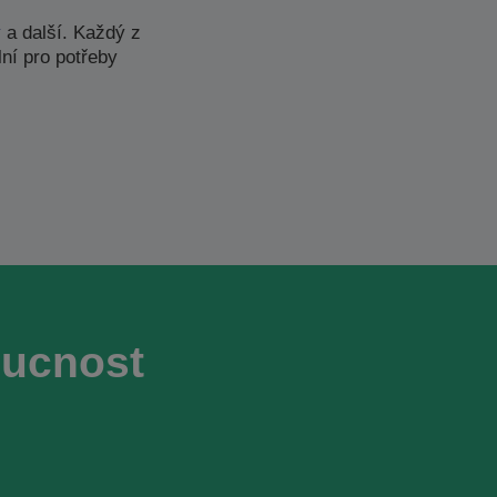
y
a další. Každý z
ní pro potřeby
oucnost