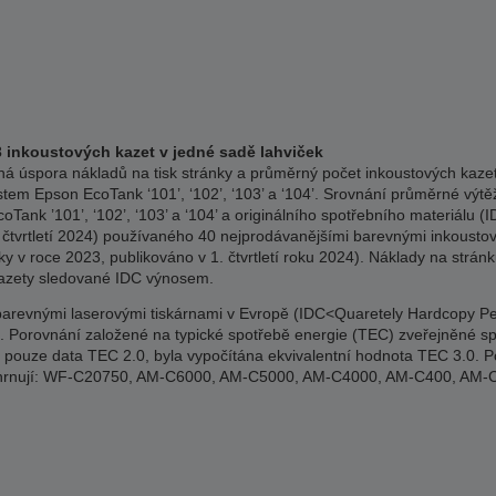
3 inkoustových kazet v jedné sadě lahviček
á úspora nákladů na tisk stránky a průměrný počet inkoustových kazet 
stem Epson EcoTank ‘101’, ‘102’, ‘103’ a ‘104’. Srovnání průměrné výtěž
Tank ’101’, ‘102’, ‘103’ a ‘104’ a originálního spotřebního materiálu
 čtvrtletí 2024) používaného 40 nejprodávanějšími barevnými inkousto
y v roce 2023, publikováno v 1. čtvrtletí roku 2024). Náklady na strán
kazety sledované IDC výnosem.
revnými laserovými tiskárnami v Evropě (IDC<Quaretely Hardcopy Perip
2024). Porovnání založené na typické spotřebě energie (TEC) zveřejněné
ci pouze data TEC 2.0, byla vypočítána ekvivalentní hodnota TEC 3.0. P
 zahrnují: WF-C20750, AM-C6000, AM-C5000, AM-C4000, AM-C400, A