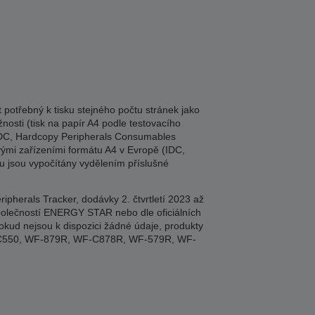
potřebný k tisku stejného počtu stránek jako
nosti (tisk na papír A4 podle testovacího
 (IDC, Hardcopy Peripherals Consumables
vými zařízeními formátu A4 v Evropě (IDC,
ku jsou vypočítány vydělením příslušné
herals Tracker, dodávky 2. čtvrtletí 2023 až
 společností ENERGY STAR nebo dle oficiálních
okud nejsou k dispozici žádné údaje, produkty
M-C550, WF-879R, WF-C878R, WF-579R, WF-