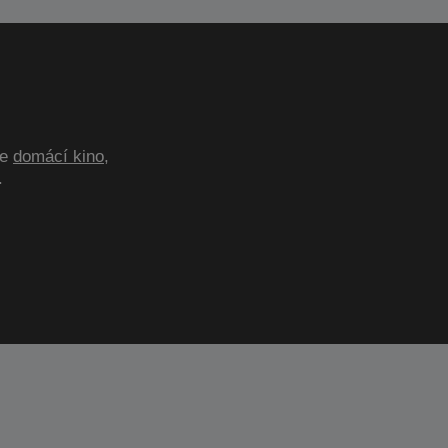
te
domácí kino
,
.