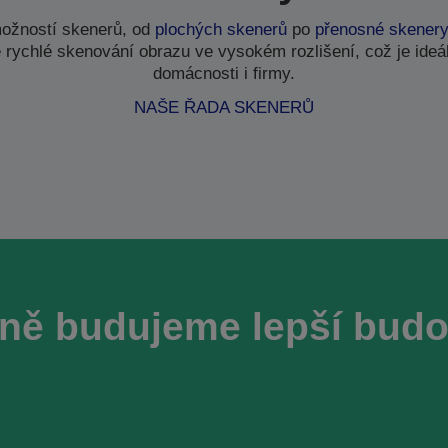
ožností skenerů, od
plochých skenerů
po
přenosné skener
 rychlé skenování obrazu ve vysokém rozlišení, což je ideál
domácnosti i firmy.
NAŠE ŘADA SKENERŮ
ně budujeme lepší bud