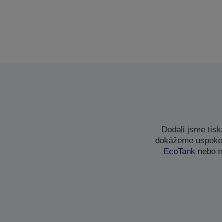
Dodali jsme tis
dokážeme uspokoji
EcoTank
nebo n