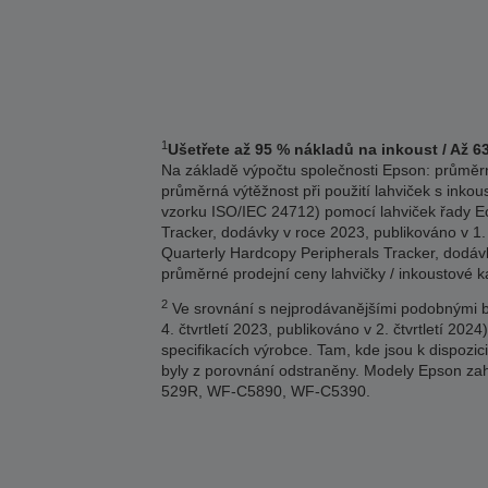
1
Ušetřete až 95 % nákladů na inkoust / Až 6
Na základě výpočtu společnosti Epson: průměrn
průměrná výtěžnost při použití lahviček s inkou
vzorku ISO/IEC 24712) pomocí lahviček řady Eco
Tracker, dodávky v roce 2023, publikováno v 1.
Quarterly Hardcopy Peripherals Tracker, dodávk
průměrné prodejní ceny lahvičky / inkoustové 
2
Ve srovnání s nejprodávanějšími podobnými ba
4. čtvrtletí 2023, publikováno v 2. čtvrtletí 
specifikacích výrobce. Tam, kde jsou k dispozi
byly z porovnání odstraněny. Modely Epson
529R, WF-C5890, WF-C5390.