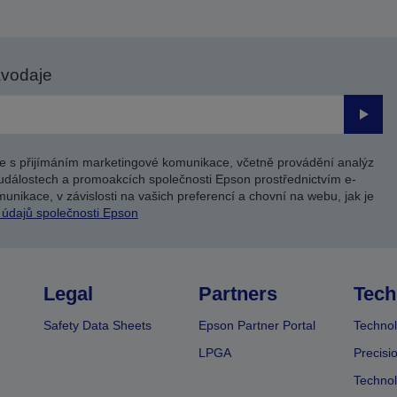
avodaje
Odesl
e s přijímáním marketingové komunikace, včetně provádění analýz
událostech a promoakcích společnosti Epson prostřednictvím e-
unikace, v závislosti na vašich preferencí a chovní na webu, jak je
 údajů společnosti Epson
Legal
Partners
Tech
Safety Data Sheets
Epson Partner Portal
Technol
LPGA
Precisi
Technol