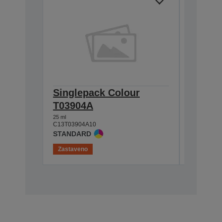
Singlepack Colour
Single
T03904A
T0390
25 ml
25 ml
C13T03904A10
C13T0390
STANDARD
Zastaveno
Zastaven