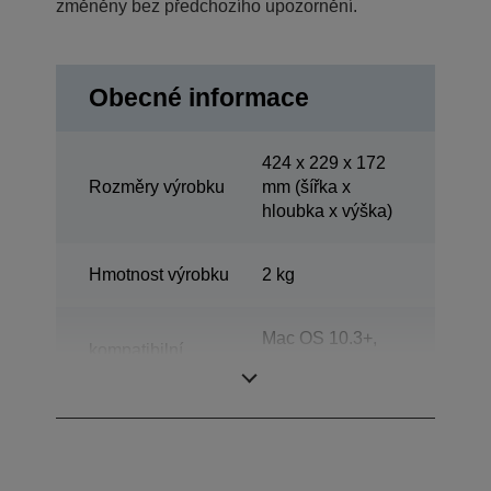
změněny bez předchozího upozornění.
Obecné informace
424‎ x 229 x 172
Rozměry výrobku
mm (šířka x
hloubka x výška)
Hmotnost výrobku
2 kg
Mac OS 10.3+,
kompatibilní
Windows 2000,
operační systémy
Windows XP