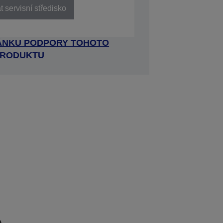
 servisní středisko
RÁNKU PODPORY TOHOTO
RODUKTU
e