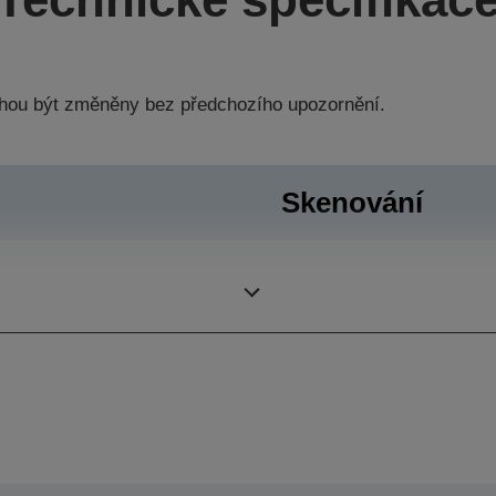
hou být změněny bez předchozího upozornění.
Skenování
Quick0 str./min., Max
Skenovací rozlišení
Quality14 str./min.