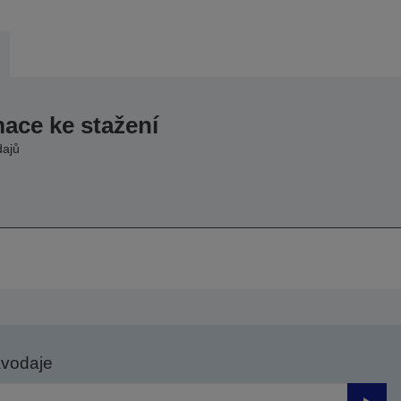
mace ke stažení
dajů
avodaje