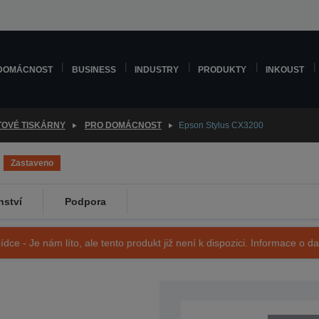
DOMÁCNOST
BUSINESS
INDUSTRY
PRODUKTY
INKOUST
TOVÉ TISKÁRNY
PRO DOMÁCNOST
Epson Stylus CX3200
Zastaveno
nství
Podpora
ídce - Je nám líto, ale tento produkt již není k dispozici. Informace o d
SKU: C11C497034GE