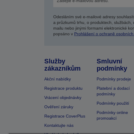
Odesláním své e-mailové adresy souhlasít
a průzkumů trhu, o produktech, službách, 
mailu nebo jinými formami elektronické kom
popsáno v
Prohlášení o ochraně osobních
Služby
Smluvní
zákazníkům
podmínky
Akční nabídky
Podmínky prodeje
Registrace produktu
Platební a dodací
podmínky
Vrácení objednávky
Podmínky použití
Ověření záruky
Podmínky online
Registrace CoverPlus
promoakcí
Kontaktujte nás