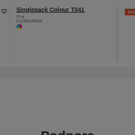
Singlepack Colour T041
Zas
37 ml
C13T04104010