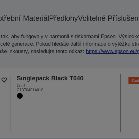
třební Materiál
Předlohy
Volitelné Příslušen
tak, aby fungovaly v harmonii s tiskárnami Epson. Výsledke
celé generace. Pokud hledáte další informace o výtěžku str
aše inkousty, následujte tento odkaz:
https://www.epson.eu/
Singlepack Black T040
Zas
17 ml
C13T04014010