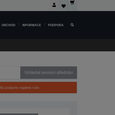
OBCHOD
INFORMACE
PODPORA
Vyhledat servisní středisko
alší podpoře najdete níže.