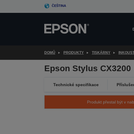
Skip
ČEŠTINA
to
main
content
DOMŮ
PRODUKTY
TISKÁRNY
INKOUS
Epson Stylus CX3200
Technické specifikace
Přísluše
Produkt přestal být v nab