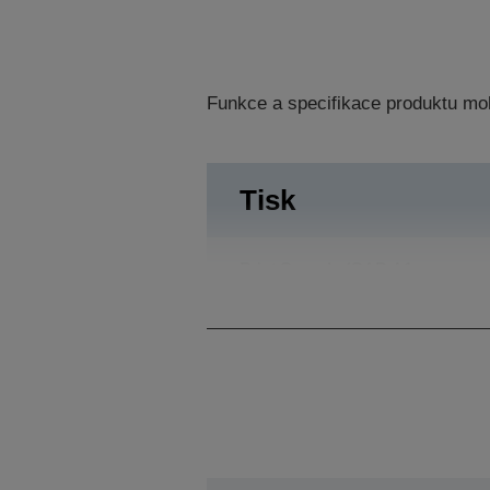
Funkce a specifikace produktu mo
Tisk
Print Speeds (CAD A1
page size)