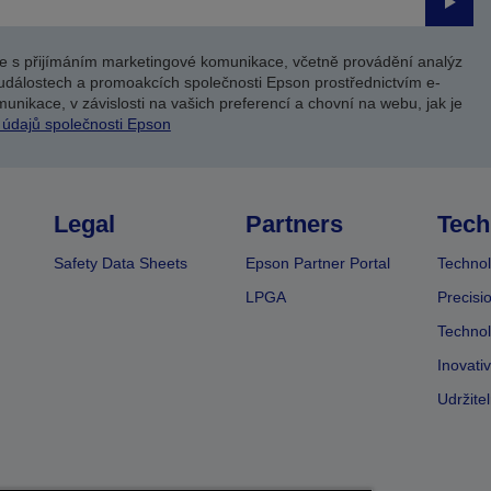
Odesl
e s přijímáním marketingové komunikace, včetně provádění analýz
událostech a promoakcích společnosti Epson prostřednictvím e-
unikace, v závislosti na vašich preferencí a chovní na webu, jak je
 údajů společnosti Epson
Legal
Partners
Tech
Safety Data Sheets
Epson Partner Portal
Technol
LPGA
Precisi
Technol
Inovati
Udržite