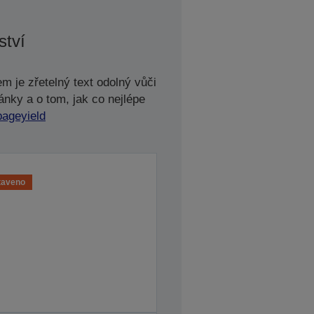
ství
m je zřetelný text odolný vůči
ánky a o tom, jak co nejlépe
pageyield
taveno