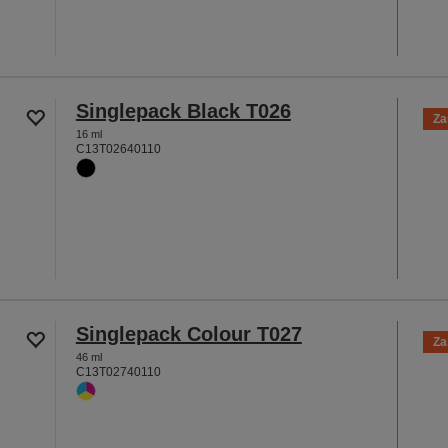
Singlepack Black T026
Za
16 ml
C13T02640110
Singlepack Colour T027
Za
46 ml
C13T02740110