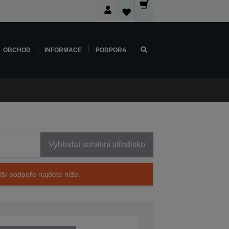
OBCHOD
INFORMACE
PODPORA
Vyhledat servisní středisko
alší podpoře najdete níže.