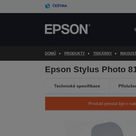
Skip
ČEŠTINA
to
main
content
DOMŮ
PRODUKTY
TISKÁRNY
INKOUS
Epson Stylus Photo 8
Technické specifikace
Přísluše
Produkt přestal být v nab