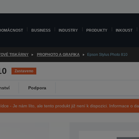
DOMÁCNOST
BUSINESS
INDUSTRY
PRODUKTY
INKOUST
TOVÉ TISKÁRNY
PROPHOTO A GRAFIKA
Epson Stylus Photo 810
10
Zastaveno
nství
Podpora
ídce - Je nám líto, ale tento produkt již není k dispozici. Informace o d
SKU: C11C417031