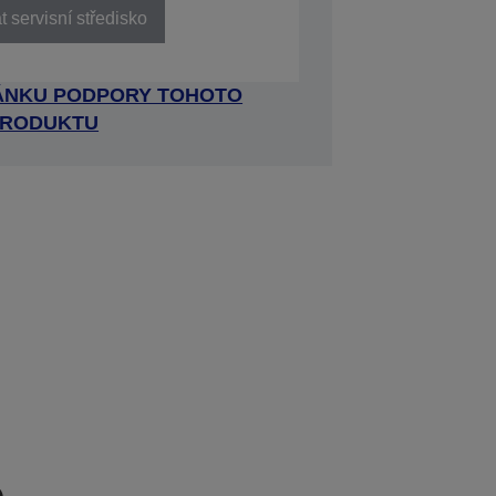
 servisní středisko
RÁNKU PODPORY TOHOTO
RODUKTU
e