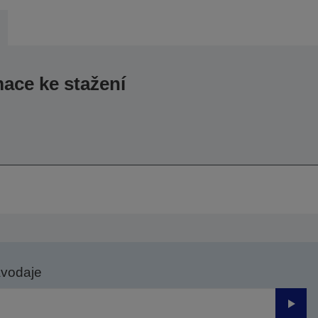
mace ke stažení
avodaje
Odesl