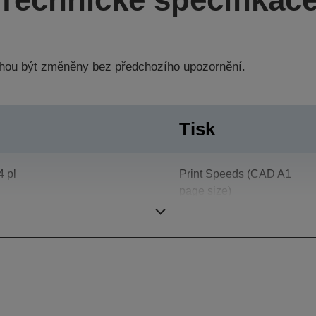
hou být změněny bez předchozího upozornění.
Tisk
4 pl
Print Speeds (CAD A1
page size)
2.880 x 720 dpi