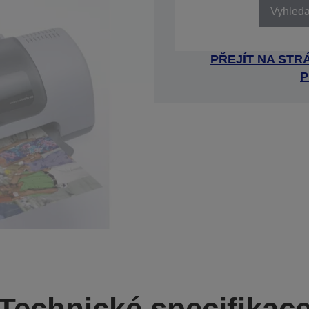
Vyhledat
PŘEJÍT NA ST
P
Technické specifikac