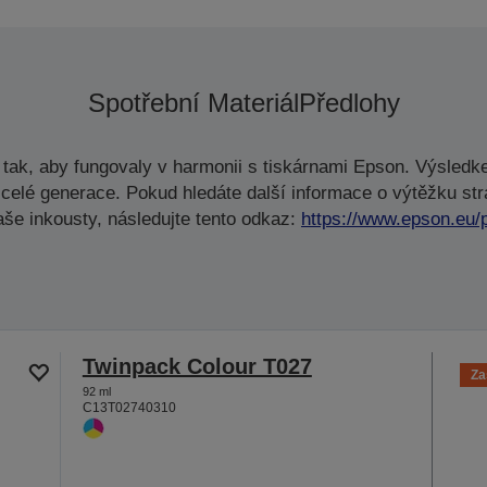
Spotřební Materiál
Předlohy
tak, aby fungovaly v harmonii s tiskárnami Epson. Výsledke
celé generace. Pokud hledáte další informace o výtěžku str
aše inkousty, následujte tento odkaz:
https://www.epson.eu/
Twinpack Colour T027
Za
92 ml
C13T02740310