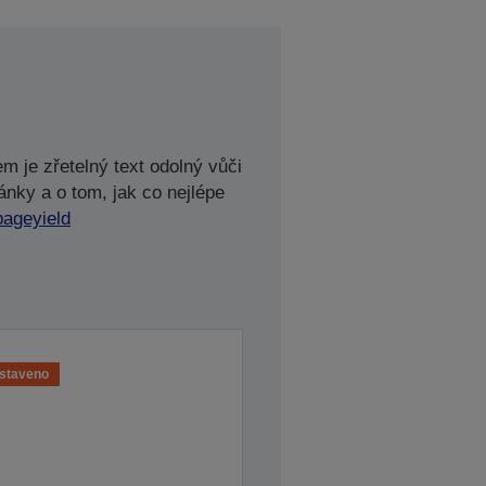
m je zřetelný text odolný vůči
ánky a o tom, jak co nejlépe
pageyield
staveno