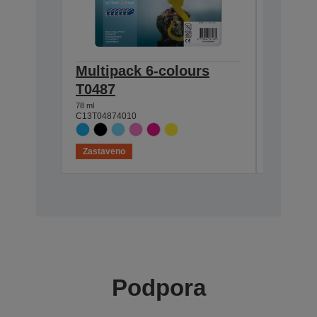
Multipack 6-colours
Multip
T0487
T048B
78 ml
39 ml
C13T04874010
C13T048B
Zastaveno
Zastaven
Podpora