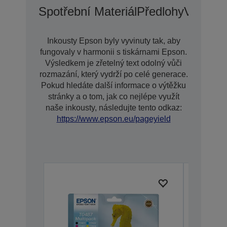
Spotřební Materiál
Předlohy
Voliteln
Inkousty Epson byly vyvinuty tak, aby
fungovaly v harmonii s tiskárnami Epson.
Výsledkem je zřetelný text odolný vůči
rozmazání, který vydrží po celé generace.
Pokud hledáte další informace o výtěžku
stránky a o tom, jak co nejlépe využít
naše inkousty, následujte tento odkaz:
https://www.epson.eu/pageyield