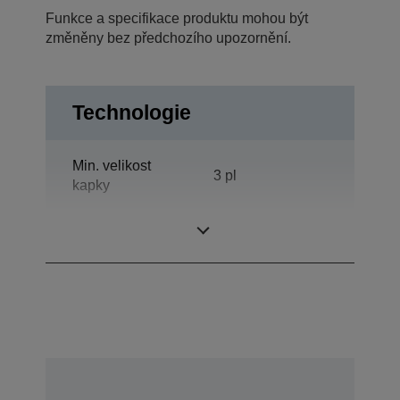
Funkce a specifikace produktu mohou být
změněny bez předchozího upozornění.
Technologie
Min. velikost
3 pl
kapky
Tiskové rozlišení
5.760 x 1.440 dpi