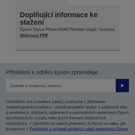
Doplňující informace ke
stažení
Epson Stylus Photo R340 Přehled údajů / brožura
Stáhnout PDF
Přihlášení k odběru Epson zpravodaje
Odesla
Odesláním své e-mailové adresy souhlasíte s přijímáním
marketingové komunikace, včetně provádění analýz a průzkumů trhu,
o produktech, službách, událostech a promoakcích společnosti Epson
prostřednictvím e-mailu nebo jinými formami elektronické
komunikace, v závislosti na vašich preferencí a chovní na webu, jak
je popsáno v
Prohlášení o ochraně osobních údajů společnosti Epson