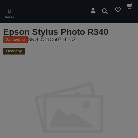
Skip
to
Hledat
main
Nabídka
content
Epson Stylus Photo R340
SKU: C11C607111CZ
Zastaveno
Oceněný