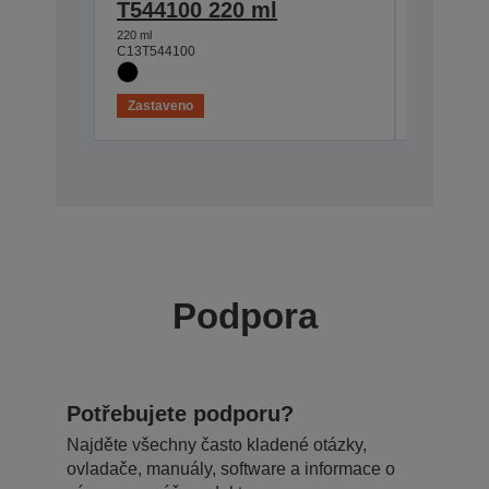
T544100 220 ml
T54440
220 ml
220 ml
C13T544100
C13T54440
Zastaveno
Zastaven
Podpora
Potřebujete podporu?
Najděte všechny často kladené otázky,
ovladače, manuály, software a informace o