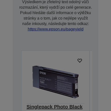
Výsledkem je zřetelný text odolný vůči
rozmazání, který vydrží po celé generace.
Pokud hledáte další informace o výtěžku
stránky a o tom, jak co nejlépe využít
naše inkousty, následujte tento odkaz:
https://www.epson.eu/pageyield
Singlepack Photo Black
Single