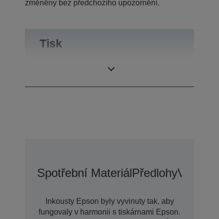
změněny bez předchozího upozornění.
Tisk
Tiskové rozlišení
2.880 x 1.440 dpi
Spotřební Materiál
Předlohy
Voliteln
Inkousty Epson byly vyvinuty tak, aby
fungovaly v harmonii s tiskárnami Epson.