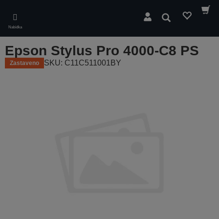
Skip
to
Hledat
main
Nabídka
content
Epson Stylus Pro 4000-C8 PS
SKU: C11C511001BY
Zastaveno