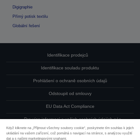
Digigraphie
Přímý potisk textilu
Globální řešení
Identifikace prodejců
Identifikace souladu produktu
Prohlášení o ochraně osobních údajů
Odstoupit od smlouvy
EU Data Act Compliance
Pro více informací o vašich osobních údajích nás
kontaktujte
Když kliknete na „Přijmout všechny soubory cookie“, poskytnete tím souhlas k jejich
ukládání na vašem zařízení, což pomáhá s navigací na stránce, s analýzou využití
Informace o souborech cookie
dat a s našimi marketingovými snahami.