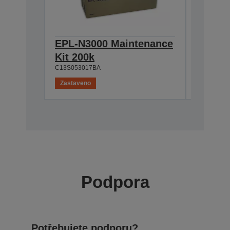
EPL-N3000 Maintenance
EPL-N
Kit 200k
Cartri
C13S053017BA
C13S05111
Zastaveno
Zastaven
Podpora
Potřebujete podporu?