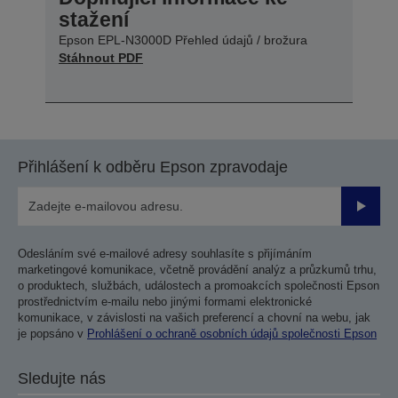
stažení
Epson EPL-N3000D Přehled údajů / brožura
Stáhnout PDF
Přihlášení k odběru Epson zpravodaje
Odesla
Odesláním své e-mailové adresy souhlasíte s přijímáním
marketingové komunikace, včetně provádění analýz a průzkumů trhu,
o produktech, službách, událostech a promoakcích společnosti Epson
prostřednictvím e-mailu nebo jinými formami elektronické
komunikace, v závislosti na vašich preferencí a chovní na webu, jak
je popsáno v
Prohlášení o ochraně osobních údajů společnosti Epson
Sledujte nás