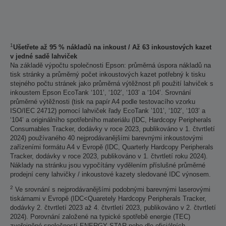
1
Ušetřete až 95 % nákladů na inkoust / Až 63 inkoustových kazet
v jedné sadě lahviček
Na základě výpočtu společnosti Epson: průměrná úspora nákladů na
tisk stránky a průměrný počet inkoustových kazet potřebný k tisku
stejného počtu stránek jako průměrná výtěžnost při použití lahviček s
inkoustem Epson EcoTank ‘101’, ‘102’, ‘103’ a ‘104’. Srovnání
průměrné výtěžnosti (tisk na papír A4 podle testovacího vzorku
ISO/IEC 24712) pomocí lahviček řady EcoTank ’101’, ‘102’, ‘103’ a
‘104’ a originálního spotřebního materiálu (IDC, Hardcopy Peripherals
Consumables Tracker, dodávky v roce 2023, publikováno v 1. čtvrtletí
2024) používaného 40 nejprodávanějšími barevnými inkoustovými
zařízeními formátu A4 v Evropě (IDC, Quarterly Hardcopy Peripherals
Tracker, dodávky v roce 2023, publikováno v 1. čtvrtletí roku 2024).
Náklady na stránku jsou vypočítány vydělením příslušné průměrné
prodejní ceny lahvičky / inkoustové kazety sledované IDC výnosem.
2
Ve srovnání s nejprodávanějšími podobnými barevnými laserovými
tiskárnami v Evropě (IDC<Quaretely Hardcopy Peripherals Tracker,
dodávky 2. čtvrtletí 2023 až 4. čtvrtletí 2023, publikováno v 2. čtvrtletí
2024). Porovnání založené na typické spotřebě energie (TEC)
zveřejněné společností ENERGY STAR nebo dle oficiálních