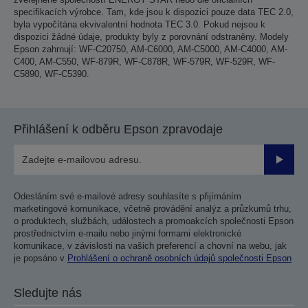
specifikacích výrobce. Tam, kde jsou k dispozici pouze data TEC 2.0,
byla vypočítána ekvivalentní hodnota TEC 3.0. Pokud nejsou k
dispozici žádné údaje, produkty byly z porovnání odstraněny. Modely
Epson zahrnují: WF-C20750, AM-C6000, AM-C5000, AM-C4000, AM-
C400, AM-C550, WF-879R, WF-C878R, WF-579R, WF-529R, WF-
C5890, WF-C5390.
Přihlášení k odběru Epson zpravodaje
Odesla
Odesláním své e-mailové adresy souhlasíte s přijímáním
marketingové komunikace, včetně provádění analýz a průzkumů trhu,
o produktech, službách, událostech a promoakcích společnosti Epson
prostřednictvím e-mailu nebo jinými formami elektronické
komunikace, v závislosti na vašich preferencí a chovní na webu, jak
je popsáno v
Prohlášení o ochraně osobních údajů společnosti Epson
Sledujte nás