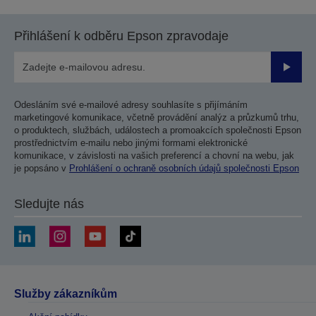
Přihlášení k odběru Epson zpravodaje
Odesla
Odesláním své e-mailové adresy souhlasíte s přijímáním
marketingové komunikace, včetně provádění analýz a průzkumů trhu,
o produktech, službách, událostech a promoakcích společnosti Epson
prostřednictvím e-mailu nebo jinými formami elektronické
komunikace, v závislosti na vašich preferencí a chovní na webu, jak
je popsáno v
Prohlášení o ochraně osobních údajů společnosti Epson
Sledujte nás
Služby zákazníkům