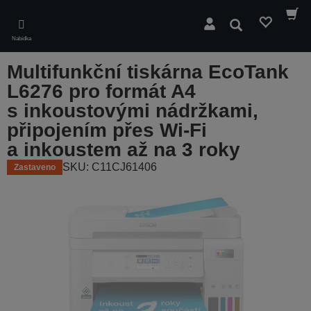
Skip
to
Hledat
main
Nabídka
content
Multifunkční tiskárna EcoTank
L6276 pro formát A4
s inkoustovými nádržkami,
připojením přes Wi-Fi
a inkoustem až na 3 roky
SKU: C11CJ61406
Zastaveno