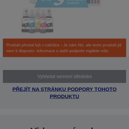
Produkt přestal být v nabídce - Je nám líto, ale tento produkt již
není k dispozici. Informace o další podpoře najdete níže.
Vyhledat servisní středisko
PŘEJÍT NA STRÁNKU PODPORY TOHOTO
PRODUKTU