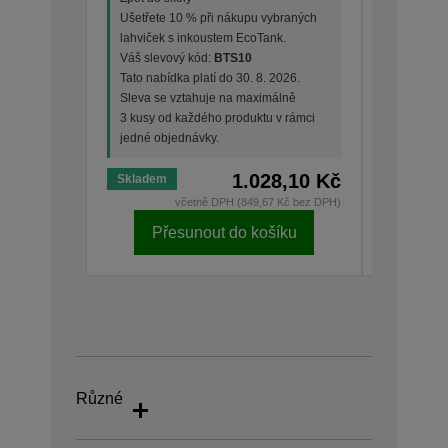
lahviček 
Ušetřete 10 % při nákupu vybraných
Váš slev
lahviček s inkoustem EcoTank.
Tato nabí
Váš slevový kód:
BTS10
Sleva se
Tato nabídka platí do 30. 8. 2026.
3 kusy od
Sleva se vztahuje na maximálně
jedné ob
3 kusy od každého produktu v rámci
jedné objednávky.
1.028,10 Kč
Skladem
Skladem
včetně DPH (849,67 Kč bez DPH)
Přesunout do košíku
Př
Různé