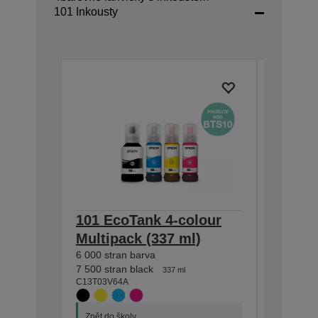
101 Inkousty
101 EcoTank 4-colour
101 Ec
Multipack (337 ml)
bottle 
6 000 stran barva
127 ml
C13T03V1
7 500 stran black
337 ml
C13T03V64A
Zpět do š
Ušetřete
Zpět do školy