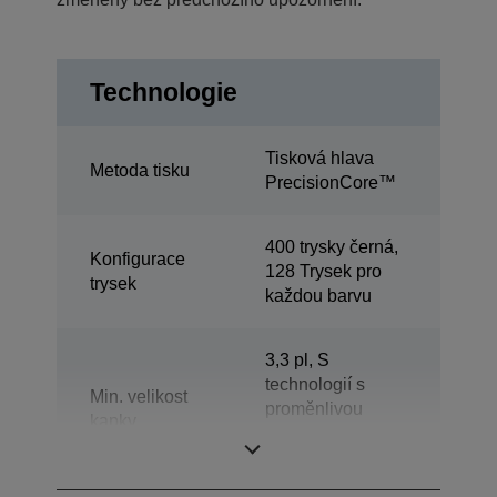
Technologie
Tisková hlava
Metoda tisku
PrecisionCore™
400 trysky černá,
Konfigurace
128 Trysek pro
trysek
každou barvu
3,3 pl, S
technologií s
Min. velikost
proměnlivou
kapky
velikostí kapiček
inkoustu