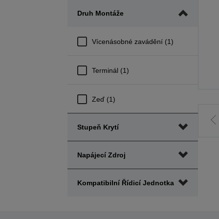
Druh Montáže
Vícenásobné zavádění (1)
Terminál (1)
Zeď (1)
J
Stupeň Krytí
p
Napájecí Zdroj
s
Kompatibilní Řídicí Jednotka