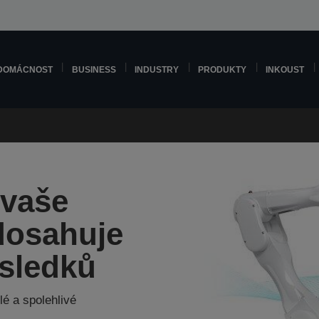
DOMÁCNOST
BUSINESS
INDUSTRY
PRODUKTY
INKOUST
 vaše
 dosahuje
sledků
é a spolehlivé