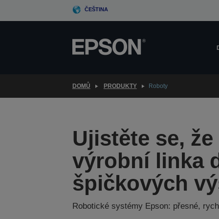
Skip
ČEŠTINA
to
main
content
DOMŮ
PRODUKTY
Roboty
Ujistěte se, že
výrobní linka
špičkových vý
Robotické systémy Epson: přesné, rychl