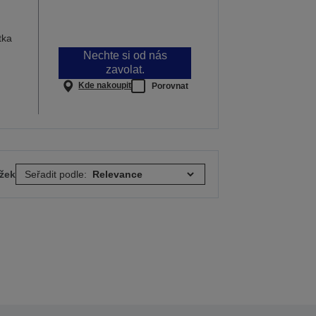
tka
Nechte si od nás
zavolat.
Kde nakoupit
Porovnat
ožek
Seřadit podle: