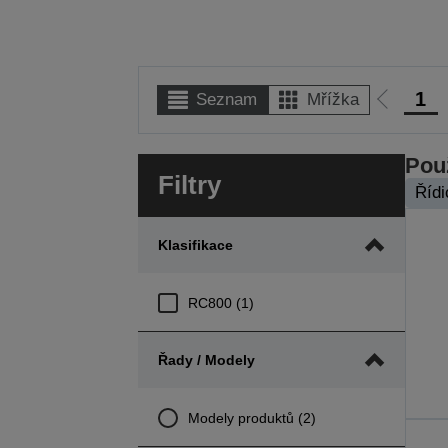
1
Seznam
Mřížka
Jít
na
předcho
Použ
Filtry
stranu
Řídi
Klasifikace
RC800 (1)
Řady / Modely
Modely produktů (2)