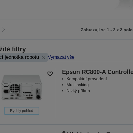
Zobrazují se 1 - 2 z 2 pol
Jít
na
zí
další
ité filtry
stranu
cí jednotka robotu
Vymazat vše
Epson RC800-A Controlle
Kompaktní provedení
Multitasking
Nízký příkon
Rychlý pohled