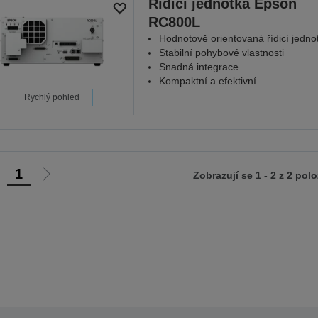
Řídicí jednotka Epson
RC800L
Hodnotově orientovaná řídicí jedno
Stabilní pohybové vlastnosti
Snadná integrace
Kompaktní a efektivní
Rychlý pohled
1
Zobrazují se 1 - 2 z 2 pol
ít
Jít
na
na
ředchozí
další
tranu
stranu