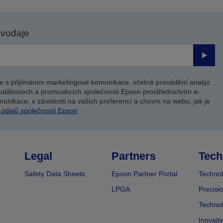
avodaje
Odesl
e s přijímáním marketingové komunikace, včetně provádění analýz
událostech a promoakcích společnosti Epson prostřednictvím e-
unikace, v závislosti na vašich preferencí a chovní na webu, jak je
 údajů společnosti Epson
Legal
Partners
Tech
Safety Data Sheets
Epson Partner Portal
Technol
LPGA
Precisi
Technol
Inovati