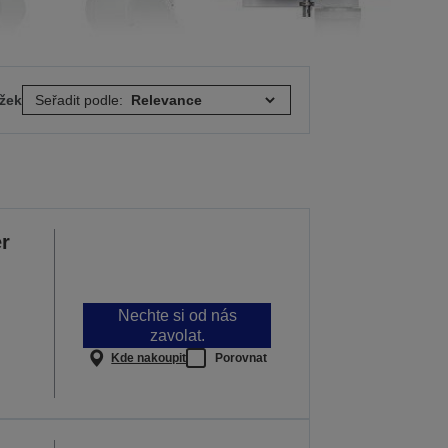
ožek
Seřadit podle:
r
Nechte si od nás
zavolat.
Kde nakoupit
Porovnat